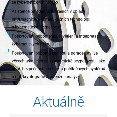
se kybernetických hrozeb
Asistence při soudních řízeních v oblasti
informačních a komunikačních technologií
a kybernetická bezpečnosti.
Poskytování odborného vysvětlení a interpretaci
kybernetických důkazů
Poskytování odborné znalosti a poradenství ve
věcech týkajících se kybernetické bezpečnosti, jako
např. bezpečnost a ochrana počítačových systémů
a dat, kryptografie a forenzní analýzy
Aktuálně