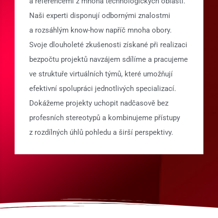
a referencemi z mnoha technologických oblastí.
Naši experti disponují odbornými znalostmi
a rozsáhlým know-how napříč mnoha obory.
Svoje dlouholeté zkušenosti získané při realizaci
bezpočtu projektů navzájem sdílíme a pracujeme
ve struktuře virtuálních týmů, které umožňují
efektivní spolupráci jednotlivých specializací.
Dokážeme projekty uchopit nadčasově bez
profesních stereotypů a kombinujeme přístupy
z rozdílných úhlů pohledu a širší perspektivy.