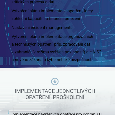
kritických procesů a dat
Vytvoření plánu implementace opatření, který
zohlední kapacitní a finanční omezení
Nastavení incident managementu
Vytvoření plánu implementace organizačních
a technických opatření, příp. zpracování dat
v zahraničí (v režimu vyšších povinností) dle NIS2
a nového zákona o kybernetické bezpečnosti
IMPLEMENTACE JEDNOTLIVÝCH
OPATŘENÍ, PROŠKOLENÍ
Implementace navržených opatření pro ochranu IT