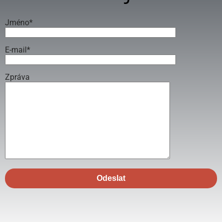
Jméno*
E-mail*
Zpráva