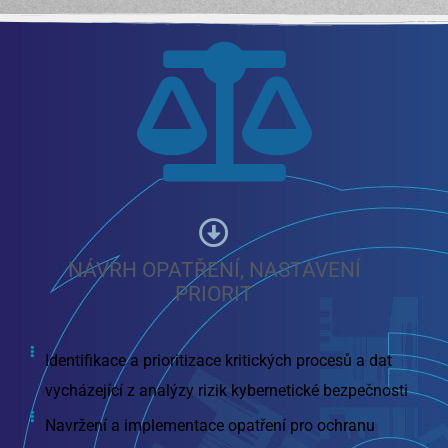
NÁVRH OPATŘENÍ, NASTAVENÍ
PRIORIT
Identifikace a prioritizace kritických procesů a dat
vycházející z analýzy rizik kybernetické bezpečnosti
Navržení a implementace opatření pro ochranu