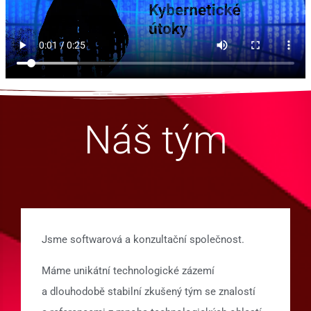
Náš tým
Jsme softwarová a konzultační společnost.
Máme unikátní technologické zázemí
a dlouhodobě stabilní zkušený tým se znalostí