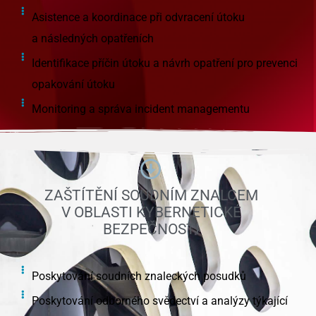
Asistence a koordinace při odvracení útoku
a následných opatřeních
Identifikace příčin útoku a návrh opatření pro prevenci
opakování útoku
Monitoring a správa incident managementu
ZAŠTÍTĚNÍ SOUDNÍM ZNALCEM
V OBLASTI KYBERNETICKÉ
BEZPEČNOSTI
Poskytování soudních znaleckých posudků
Poskytování odborného svědectví a analýzy týkající