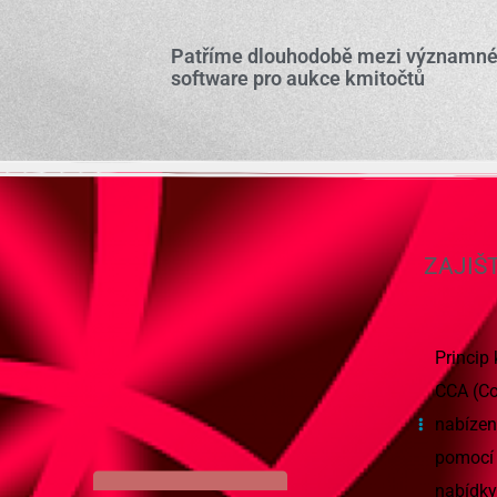
Patříme dlouhodobě mezi významné 
software pro aukce kmitočtů
ZAJIŠ
Princip
CCA (Co
nabízen
pomocí 
nabídky