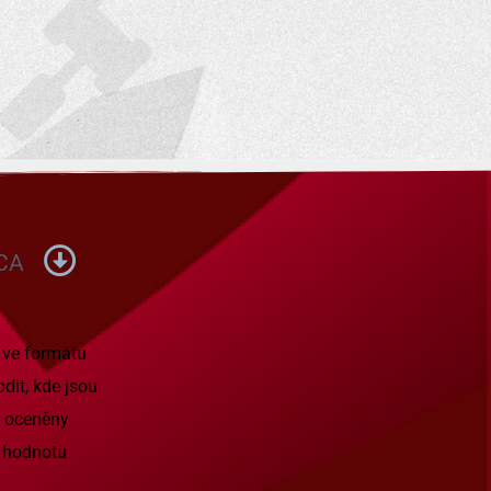
CA
 ve formátu
dit, kde jsou
u oceněny
 hodnotu