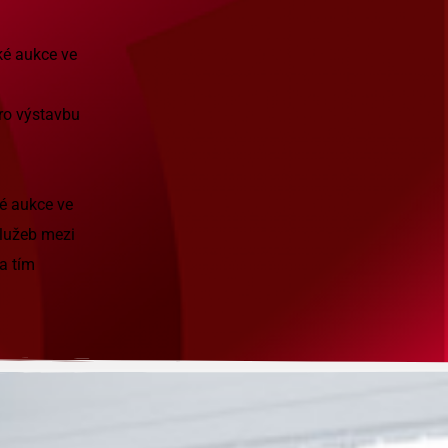
ké aukce ve
pro výstavbu
é aukce ve
služeb mezi
a tím