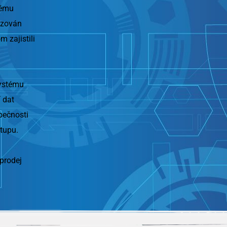
tému
lizován
 zajistili
systému
 dat
pečnosti
tupu.
prodej