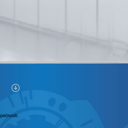
I
pečnosti.