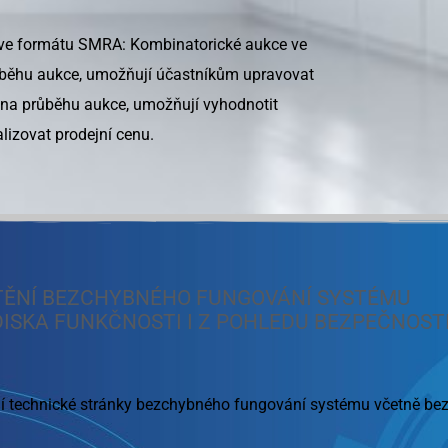
 ve formátu SMRA: Kombinatorické aukce ve
růběhu aukce, umožňují účastníkům upravovat
 na průběhu aukce, umožňují vyhodnotit
izovat prodejní cenu.
TĚNÍ BEZCHYBNÉHO FUNGOVÁNÍ SYSTÉMU
DISKA FUNKČNOSTI I Z POHLEDU BEZPEČNOST
ní technické stránky bezchybného fungování systému včetně bez