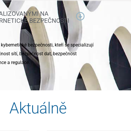
IALIZOVANÝMI NA
ERNETICKÉ BEZPEČNOSTI
 kybernetické bezpečnosti, kteří se specializují
čnost sítí, bezpečnost dat, bezpečnost
nce a regulace.
Aktuálně