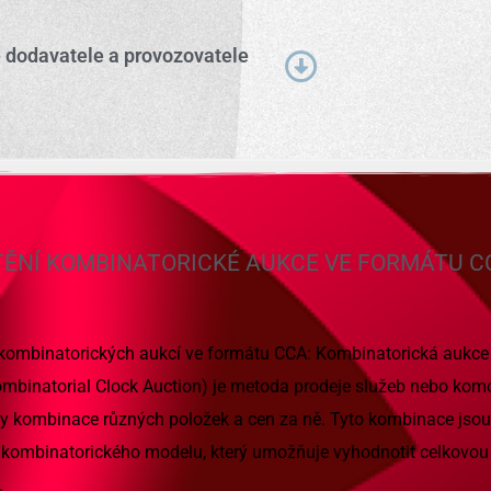
dodavatele a provozovatele
TĚNÍ KOMBINATORICKÉ AUKCE VE FORMÁTU C
 kombinatorických aukcí ve formátu CCA: Kombinatorická aukce
mbinatorial Clock Auction) je metoda prodeje služeb nebo komo
y kombinace různých položek a cen za ně. Tyto kombinace jso
kombinatorického modelu, který umožňuje vyhodnotit celkovou
.