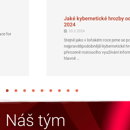
Jaké kybernetické hrozby o
2024
20.2.2024
ace for
Stejně jako v loňském roce jsme se po
nejpravděpodobnější kybernetické h
přirozeně rostoucího využívání inform
hlavně …
Náš tým