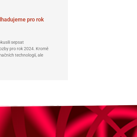
dhadujeme pro rok
Race for the 
12.10.2023
Protože říjen nen
kusili sepsat
tradičně je i mě
rozby pro rok 2024. Kromě
zúčastnili jsme s
ačních technologií, ale