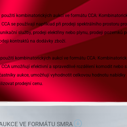
y použití kombinatorických aukcí ve formátu CCA: Kombinatoric
CCA se používají například při prodeji spektrálního prostoru pro
unikační služby, prodeji elektřiny nebo plynu, prodeji pozemků 
odeji kontraktů na dodávky zboží.
použití kombinatorických aukcí ve formátu CCA: Kombinatorick
 CCA umožňují efektivní a spravedlivé rozdělení komodit nebo 
častníky aukce, umožňují vyhodnotit celkovou hodnotu nabídky 
izovat prodejní cenu.
 AUKCE VE FORMÁTU SMRA