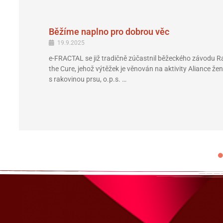
Běžíme naplno pro dobrou věc
19.9.2025
e-FRACTAL se již tradičně zúčastnil běžeckého závodu R
the Cure, jehož výtěžek je věnován na aktivity Aliance žen
s rakovinou prsu, o.p.s. …