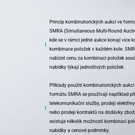
Princip kombinatorických aukcí ve for
SMRA (Simultaneous Multi-Round Auctio
kde se v rámci jedné aukce konají více 
kombinace položek v každém kole. SMRA
nabízet cenu za kombinaci položek souč
nabídky týkají jednotlivých položek.
Příklady použití kombinatorických aukc
formátu SMRA se používají například při 
telekomunikační služby, prodeji elektři
nebo prodeji kontraktů na dodávky zboží
existuje několik možností kombinací po
nabídky a cenové podmínky.