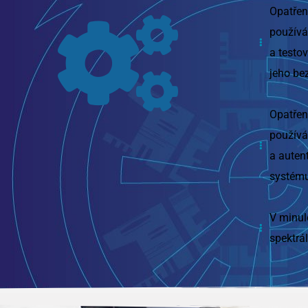
Opatřen
používá
a testo
jeho be
Opatřen
používám
a auten
systému
V minul
spektrá