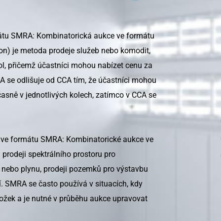
mátu SMRA: Kombinatorická aukce ve formátu
n) je metoda prodeje služeb nebo komodit,
kol, přičemž účastníci mohou nabízet cenu za
 se odlišuje od CCA tím, že účastníci mohou
asně v jednotlivých kolech, zatímco v CCA se
í ve formátu SMRA: Kombinatorické aukce ve
prodeji spektrálního prostoru pro
ny nebo plynu, prodeji pozemků pro výstavbu
. SMRA se často používá v situacích, kdy
ložek a je nutné v průběhu aukce upravovat