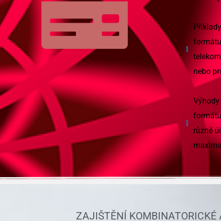
Příklad
formátu 
telekom
nebo pr
Výhody 
formátu
různé ú
maximal
ZAJIŠTĚNÍ KOMBINATORICKÉ