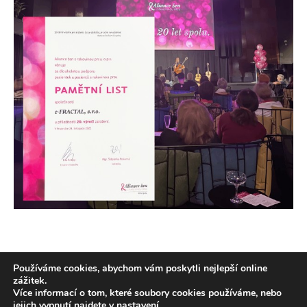
Používáme cookies, abychom vám poskytli nejlepší online
zážitek.
Více informací o tom, které soubory cookies používáme, nebo
Copyright 2026
e-FRACTAL s.r.o.
All
TeamViewer
jejich vypnutí najdete v
nastavení
.