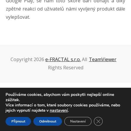
Google Play, se nám toto skóre daří obhájit a díky
zpětné reakci od uživatelů námi vyvíjený produkt dále
vylepšovat.
Copyright 2026
e-FRACTAL s.r.o.
All
TeamViewer
Rights Reserved
Používáme cookies, abychom vám poskytli nejlepší online
zážitek.
Více informací o tom, které soubory cookies používáme, nebo
jejich vypnutí najdete v
nastavení
.
Zavřít cookie liš
Přijmout
Odmítnout
Nastavení