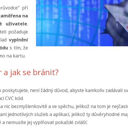
růvodce“ při
zaměřena na
 uživatele
.
eli požaduje
klad
vyplnění
kódu
s tím, že
mo na kartu.
 a jak se bránit?
oskytujete, není žádný důvod, abyste kamkoliv zadávali své 
cí CVC kód.
a nic bezmyšlenkovitě a ve spěchu, jelikož na tom je nejčast
raní jednotlivých služeb a aplikací, jelikož ty důvěryhodné m
 a nemusíte jej vyplňovat pokaždé zvlášť.