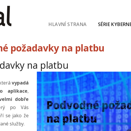
HLAVNÍ STRANA
SÉRIE KYBERN
dné požadavky na platbu
davky na platbu
 která
vypadá
o aplikace
,
velmi dobře
erý po Vás
ří se jako že
ané služby.