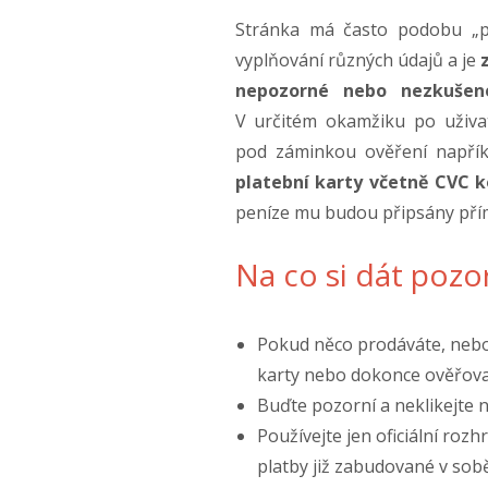
Stránka má často podobu „p
vyplňování různých údajů a je
nepozorné nebo nezkušené
V určitém okamžiku po uživat
pod záminkou ověření napří
platební karty včetně CVC 
peníze mu budou připsány pří
Na co si dát pozor
Pokud něco prodáváte, nebo p
karty nebo dokonce ověřova
Buďte pozorní a neklikejte n
Používejte jen oficiální rozh
platby již zabudované v sobě