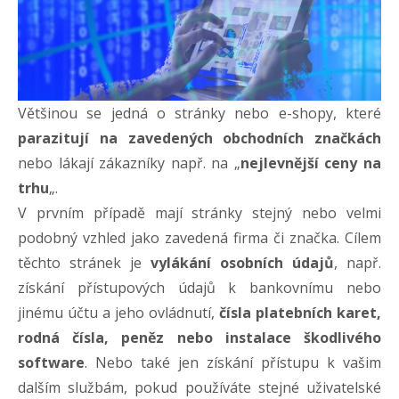
Většinou se jedná o stránky nebo e-shopy, které
parazitují na zavedených obchodních značkách
nebo lákají zákazníky např. na „
nejlevnější ceny na
trhu
„.
V prvním případě mají stránky stejný nebo velmi
podobný vzhled jako zavedená firma či značka. Cílem
těchto stránek je
vylákání osobních údajů
, např.
získání přístupových údajů k bankovnímu nebo
jinému účtu a jeho ovládnutí,
čísla platebních karet,
rodná čísla, peněz nebo instalace škodlivého
software
. Nebo také jen získání přístupu k vašim
dalším službám, pokud používáte stejné uživatelské