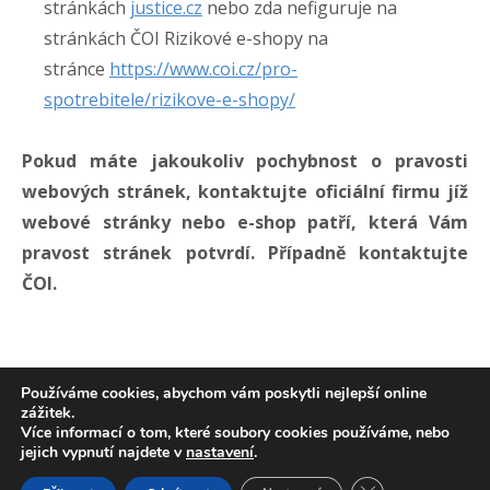
stránkách
justice.cz
nebo zda nefiguruje na
stránkách ČOI Rizikové e-shopy na
stránce
https://www.coi.cz/pro-
spotrebitele/rizikove-e-shopy/
Pokud máte jakoukoliv pochybnost o pravosti
webových stránek, kontaktujte oficiální firmu jíž
webové stránky nebo e-shop patří, která Vám
pravost stránek potvrdí. Případně kontaktujte
ČOI.
Používáme cookies, abychom vám poskytli nejlepší online
zážitek.
Více informací o tom, které soubory cookies používáme, nebo
Copyright 2026
e-FRACTAL s.r.o.
All
TeamViewer
jejich vypnutí najdete v
nastavení
.
Rights Reserved
Zavřít cookie liš