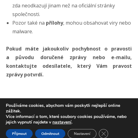
zda neodkazují jinam než na oficiální stránky
společnosti.
Pozor také na
přílohy
, mohou obsahovat viry nebo
malware.
Pokud máte jakoukoliv pochybnost o pravosti
a původu doručené zprávy nebo e-mailu,
kontaktujte odesílatele, který Vám pravost
zprávy potvrdí.
Používáme cookies, abychom vám poskytli nejlepší online
zážitek.
Více informací o tom, které soubory cookies používáme, nebo
Copyright 2026
e-FRACTAL s.r.o.
All
TeamViewer
jejich vypnutí najdete v
nastavení
.
Rights Reserved
Zavřít cookie liš
Přijmout
Odmítnout
Nastavení